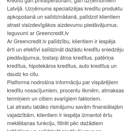
kredītu gan privātpersonām, gan uzņēmumiem
Latvijā. Uzņēmums specializējas kredītu produktu
apkopošanā un salīdzināšanā, palīdzot klientiem
atrast visizdevīgākos aizdevumu piedāvājumus.
Ieguvumi ar Greencredit.lv
Ar Greencredit.lv palīdzību, klientiem ir iespēja
ērti un efektīvi salīdzināt dažādu kredītu sniedzēju
piedāvājumus, tostarp ātros kredītus, patēriņa
kredītus, hipotekāros kredītus, auto kredītus un
daudz ko citu.
Platforma nodrošina informāciju par vispārējiem
kredītu nosacījumiem, procentu likmēm, atmaksas
termiņiem un citiem svarīgiem faktoriem.
Lai atrastu labāko risinājumu savām finansiālajām
vajadzībām, klientiem ir iespēja izmantot ērtu
meklēšanas funkciju, filtrēt pēc dažādiem