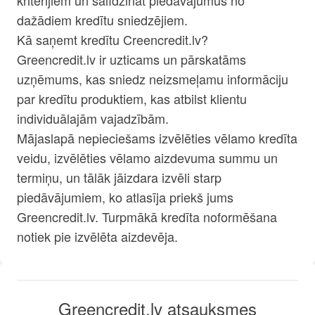
kritērijiem un salīdzināt piedāvājumus no
dažādiem kredītu sniedzējiem.
Kā saņemt kredītu Creencredit.lv?
Greencredit.lv ir uzticams un pārskatāms
uzņēmums, kas sniedz neizsmeļamu informāciju
par kredītu produktiem, kas atbilst klientu
individuālajām vajadzībām.
Mājaslapā nepieciešams izvēlēties vēlamo kredīta
veidu, izvēlēties vēlamo aizdevuma summu un
termiņu, un tālāk jāizdara izvēli starp
piedāvājumiem, ko atlasīja priekš jums
Greencredit.lv. Turpmākā kredīta noformēšana
notiek pie izvēlēta aizdevēja.
Greencredit.lv atsauksmes