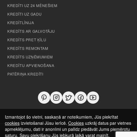
KREDĪTI UZ 24 MĒNEŠIEM
KREDĪTI UZ GADU
KREDĪTLĪNIJA
KREDĪTS AR GALVOTĀJU
KREDĪTS PRET ĶĪLU
KREDĪTS REMONTAM
KREDĪTS UZŅĒMUMIEM
KREDĪTU APVIENOŠANA
PATĒRIŅA KREDĪTI
Izmantojot šo vietni, saskaņā ar noteikumiem, Jūs piekrītat
cookies
izvietošanai Jūsu ierīcē.
Cookies
uzkrāj datus par vietnes
apmeklējumu, dati ir anonīmi un palīdz piedāvāt Jums piemērotu
saturu. Savu piekrišanu Jūs jebkurā laikā varat mainīt.