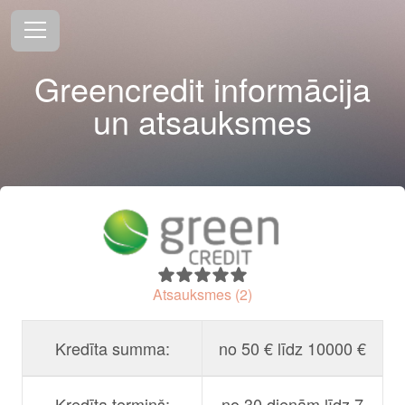
Greencredit informācija
un atsauksmes
Atsauksmes (2)
Kredīta summa:
no 50 € līdz 10000 €
Kredīta termiņš:
no 30 dienām līdz 7