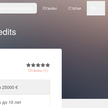
инение кредитов
Отзывы
Статьи
RU
dits
Отзывы (1)
о 25000 €
в до 10 лет