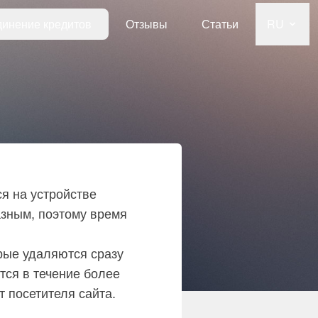
инение кредитов
Отзывы
Статьи
RU
я на устройстве
азным, поэтому время
рые удаляются сразу
тся в течение более
 посетителя сайта.