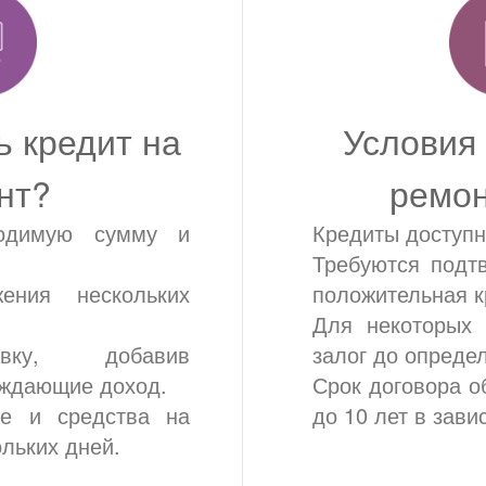
ь кредит на
Условия 
нт?
ремон
ходимую сумму и
Кредиты доступн
Требуются подт
ения нескольких
положительная к
Для некоторых 
вку, добавив
залог до опреде
рждающие доход.
Срок договора о
ие и средства на
до 10 лет в зави
ольких дней.