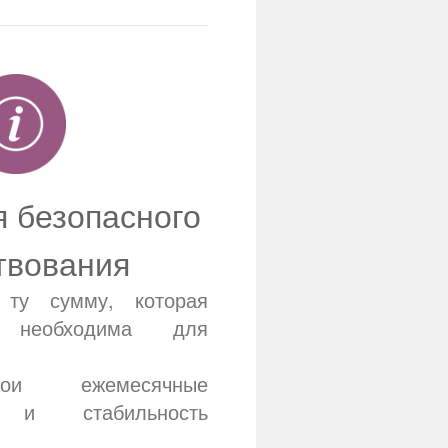
 безопасного
твования
 ту сумму, которая
о необходима для
ои ежемесячные
а и стабильность