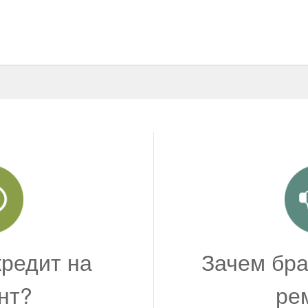
кредит на
Зачем бра
нт?
ре