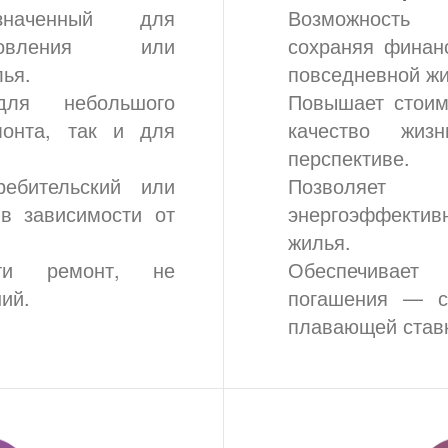
значенный для
Возможность
овления или
сохраняя финан
лья.
повседневной жи
ля небольшого
Повышает стоим
монта, так и для
качество жиз
перспективе.
ребительский или
Позволя
 в зависимости от
энергоэффект
жилья.
сти ремонт, не
Обеспечивае
ий.
погашения — с
плавающей став