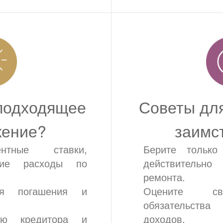
 подходящее
Советы для
жение?
заимс
нтные ставки,
Берите только
ие расходы по
действительн
ремонта.
ия погашения и
Оцените св
обязательств
ию кредитора и
доходов.