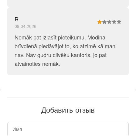
R
09.04.2026
Nemāk pat izlasīt pieteikumu. Modina
brīvdienā piedāvājot to, ko atzimē kā man
nav. Nav gudru cilvēku kantoris, jo pat
atvainoties nemāk.
Добавить отзыв