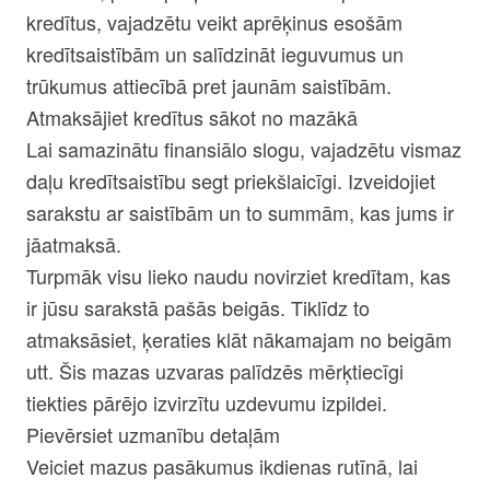
kredītus, vajadzētu veikt aprēķinus esošām
kredītsaistībām un salīdzināt ieguvumus un
trūkumus attiecībā pret jaunām saistībām.
Atmaksājiet kredītus sākot no mazākā
Lai samazinātu finansiālo slogu, vajadzētu vismaz
daļu kredītsaistību segt priekšlaicīgi. Izveidojiet
sarakstu ar saistībām un to summām, kas jums ir
jāatmaksā.
Turpmāk visu lieko naudu novirziet kredītam, kas
ir jūsu sarakstā pašās beigās. Tiklīdz to
atmaksāsiet, ķeraties klāt nākamajam no beigām
utt. Šis mazas uzvaras palīdzēs mērķtiecīgi
tiekties pārējo izvirzītu uzdevumu izpildei.
Pievērsiet uzmanību detaļām
Veiciet mazus pasākumus ikdienas rutīnā, lai