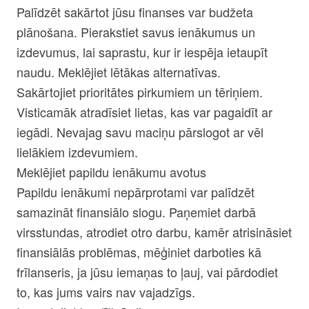
Palīdzēt sakārtot jūsu finanses var budžeta
plānošana. Pierakstiet savus ienākumus un
izdevumus, lai saprastu, kur ir iespēja ietaupīt
naudu. Meklējiet lētākas alternatīvas.
Sakārtojiet prioritātes pirkumiem un tēriņiem.
Visticamāk atradīsiet lietas, kas var pagaidīt ar
iegādi. Nevajag savu maciņu pārslogot ar vēl
lielākiem izdevumiem.
Meklējiet papildu ienākumu avotus
Papildu ienākumi nepārprotami var palīdzēt
samazināt finansiālo slogu. Paņemiet darbā
virsstundas, atrodiet otro darbu, kamēr atrisināsiet
finansiālās problēmas, mēģiniet darboties kā
frīlanseris, ja jūsu iemaņas to ļauj, vai pārdodiet
to, kas jums vairs nav vajadzīgs.