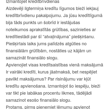
Izmantojiet kredītbrīvdienas
Aizdevēji ilgtermiņa kredītu līgumos bieži iekļauj
kredītbrīvdienu pakalpojumu. Ja jūsu kredītlīgumā
bija tāds punkts un šobrīd ir iestājušas
noteikumos aprakstītās grūtības, sazinieties ar
kredītiestādi par šī “atvaļinājuma” piešķiršanu.
Piešķirtais laiks jums palīdzēs atgūties no
finansiālām grūtībām, nostāties uz kājām un
samazināt finansiālo slogu.
Apvienojiet visas kredītsaistības vienā maksājumā
Ir vairāki kredīti, kurus jāatmaksā, bet nespējiet
pavilkt maksājumus? Par risinājumu var kļūt
kredītu apvienošana
. Izmantojot šo iespēju, bieži
var tikt pie labākas procentu likmes, tādējādi
samazinot esošo finansiālo slogu.
Protams, pirms pieņemiet lēmumu apvienot